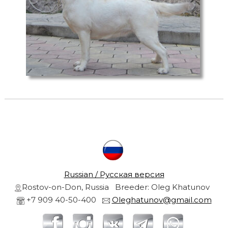
r
s
a
r
n
d
g
o
l
r
d
e
n
r
e
t
r
i
e
v
l
e
Russian / Русская версия
r
Rostov-on-Don, Russia Breeder: Oleg Khatunov
s
f
+7 909 40-50-400
Oleghatunov@gmail.com
r
r
o