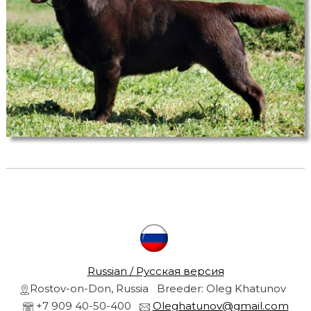
r
s
a
r
n
d
g
o
l
r
d
e
n
r
e
t
r
i
e
v
l
e
r
s
Russian / Русская версия
f
r
Rostov-on-Don, Russia Breeder: Oleg Khatunov
r
o
+7 909 40-50-400
Oleghatunov@gmail.com