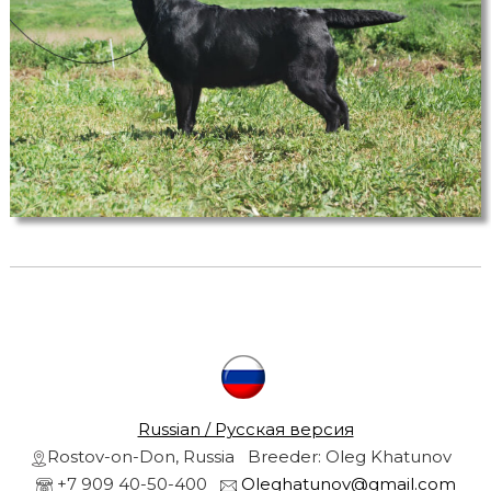
r
s
a
r
n
d
g
o
l
r
d
e
n
r
e
t
r
i
e
v
l
e
r
s
Russian / Русская версия
f
r
Rostov-on-Don, Russia Breeder: Oleg Khatunov
r
o
+7 909 40-50-400
Oleghatunov@gmail.com