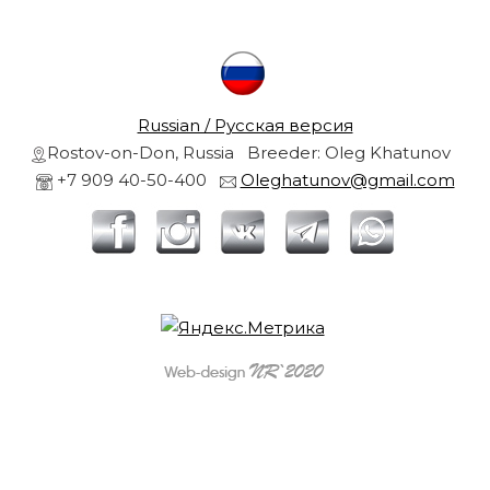
t
u
r
s
i
s
i
a
Russian / Русская версия
Rostov-on-Don, Russia Breeder: Oleg Khatunov
+7 909 40-50-400
Oleghatunov@gmail.com
r
f
r
i