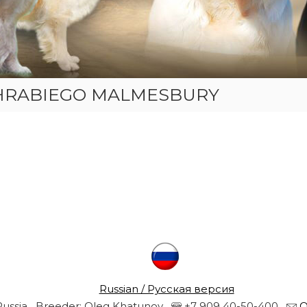
HRABIEGO MALMESBURY
Russian / Русская версия
Russia Breeder: Oleg Khatunov
+7 909 40-50-400
O