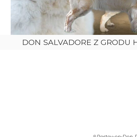
DON SALVADORE Z GRODU 
Rostov-on-Don, 