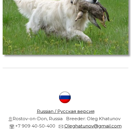
r
s
a
r
n
d
g
o
l
r
d
e
n
r
e
t
r
i
e
v
l
e
r
s
Russian / Русская версия
f
Rostov-on-Don, Russia Breeder: Oleg Khatunov
r
r
o
+7 909 40-50-400
Oleghatunov@gmail.com