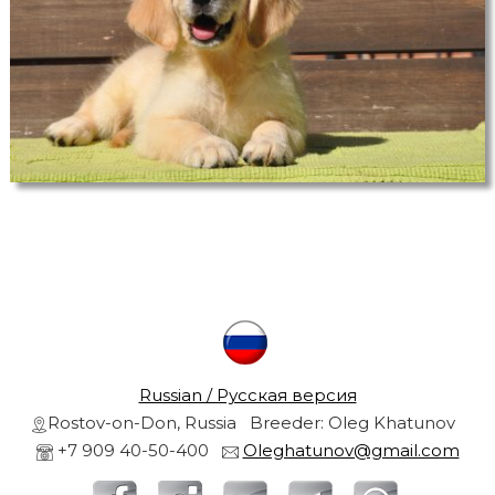
r
s
a
r
n
d
g
o
l
r
d
e
n
r
e
t
r
i
e
v
l
e
r
Russian / Русская версия
s
Rostov-on-Don, Russia Breeder: Oleg Khatunov
f
+7 909 40-50-400
Oleghatunov@gmail.com
r
r
o