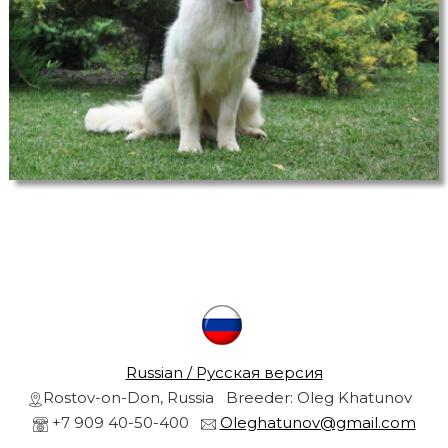
r
s
a
r
n
d
g
o
l
r
d
e
n
r
e
t
r
i
e
v
l
e
r
Russian / Русская версия
s
f
Rostov-on-Don, Russia Breeder: Oleg Khatunov
r
r
+7 909 40-50-400
Oleghatunov@gmail.com
o