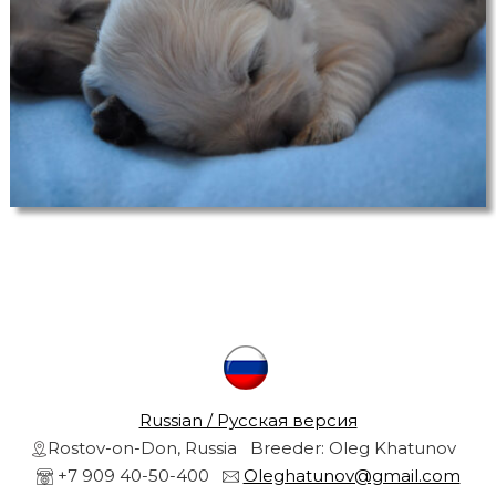
r
s
a
r
n
d
g
o
l
r
d
e
n
r
e
t
r
i
e
v
l
e
r
s
Russian / Русская версия
f
Rostov-on-Don, Russia Breeder: Oleg Khatunov
r
r
o
+7 909 40-50-400
Oleghatunov@gmail.com