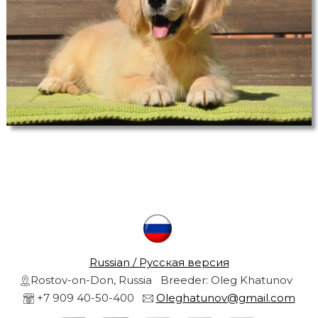
r
s
a
r
n
d
g
o
l
r
d
e
n
r
e
t
r
i
e
v
l
e
r
Russian / Русская версия
s
f
Rostov-on-Don, Russia Breeder: Oleg Khatunov
r
+7 909 40-50-400
Oleghatunov@gmail.com
r
o