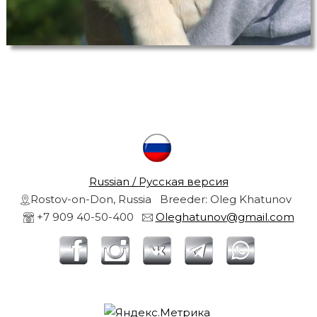
t
u
r
s
i
s
i
a
r
f
r
Russian / Русская версия
Rostov-on-Don, Russia Breeder: Oleg Khatunov
+7 909 40-50-400
Oleghatunov@gmail.com
i