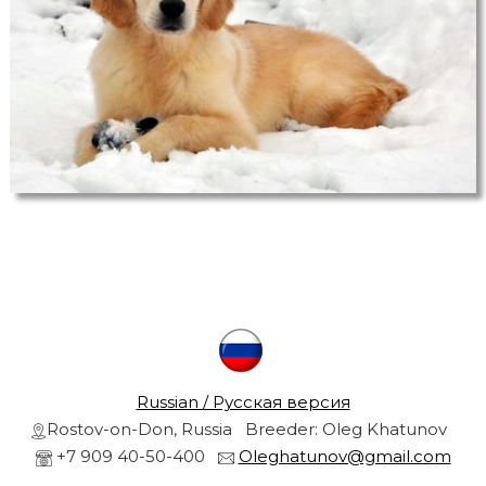
r
s
a
r
n
d
g
o
l
r
d
e
n
r
e
t
r
i
e
v
l
e
r
Russian / Русская версия
s
f
Rostov-on-Don, Russia Breeder: Oleg Khatunov
r
+7 909 40-50-400
Oleghatunov@gmail.com
r
o