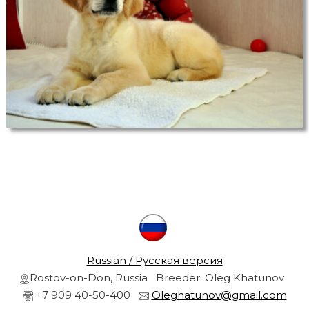
r
s
a
r
n
d
g
o
l
r
d
e
n
r
e
t
r
i
e
v
l
e
r
s
Russian / Русская версия
f
Rostov-on-Don, Russia Breeder: Oleg Khatunov
r
r
+7 909 40-50-400
Oleghatunov@gmail.com
o