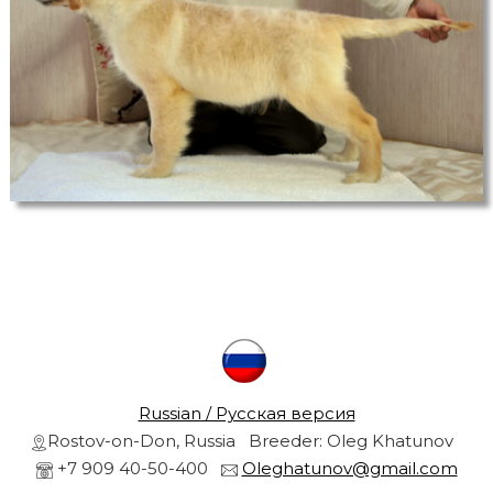
r
s
a
r
n
d
g
o
l
r
d
e
n
r
e
t
r
i
e
v
l
e
r
s
Russian / Русская версия
f
Rostov-on-Don, Russia Breeder: Oleg Khatunov
r
r
+7 909 40-50-400
Oleghatunov@gmail.com
o