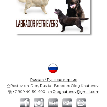
r
s
a
r
n
d
g
o
l
r
d
e
n
r
e
t
r
i
e
v
l
Russian / Русская версия
e
r
Rostov-on-Don, Russia Breeder: Oleg Khatunov
s
+7 909 40-50-400
Oleghatunov@gmail.com
f
r
r
o