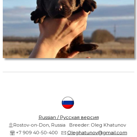
r
s
a
r
n
d
g
o
l
r
d
e
n
r
e
t
r
i
e
v
l
e
r
s
Russian / Русская версия
f
Rostov-on-Don, Russia Breeder: Oleg Khatunov
r
r
o
+7 909 40-50-400
Oleghatunov@gmail.com