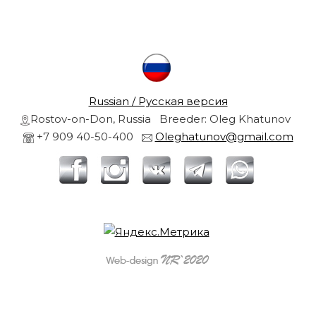
r
s
a
r
n
d
g
o
l
Russian / Русская версия
r
d
Rostov-on-Don, Russia Breeder: Oleg Khatunov
e
+7 909 40-50-400
Oleghatunov@gmail.com
n
r
e
t
r
i
e
v
l
e
r
s
f
r
r
o