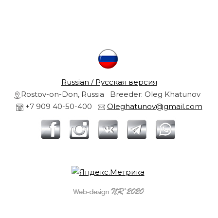
r
s
a
r
n
d
g
o
l
r
d
Russian / Русская версия
e
Rostov-on-Don, Russia Breeder: Oleg Khatunov
n
r
+7 909 40-50-400
Oleghatunov@gmail.com
e
t
r
i
e
v
l
e
r
s
f
r
r
o