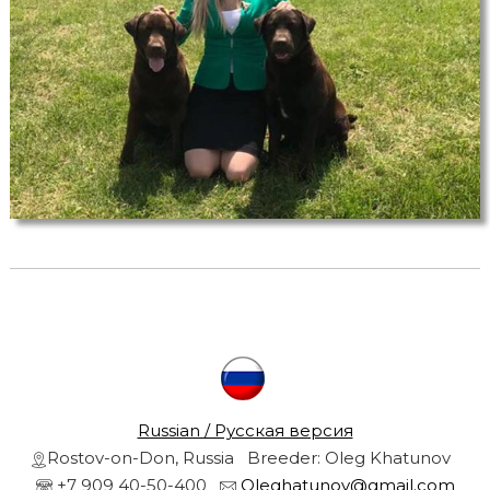
r
s
a
r
n
d
g
o
l
r
d
e
n
r
e
t
r
i
e
v
l
e
r
s
f
Russian / Русская версия
r
Rostov-on-Don, Russia Breeder: Oleg Khatunov
r
o
+7 909 40-50-400
Oleghatunov@gmail.com