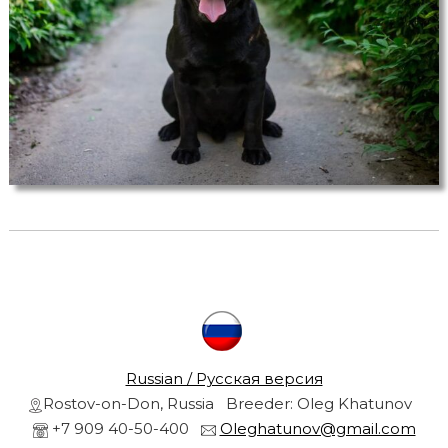
r
s
a
r
n
d
g
o
l
r
d
e
n
r
e
t
r
i
e
v
l
e
r
s
Russian / Русская версия
f
Rostov-on-Don, Russia Breeder: Oleg Khatunov
r
r
o
+7 909 40-50-400
Oleghatunov@gmail.com