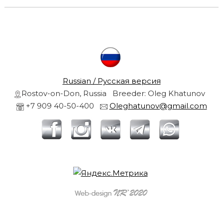
t
u
r
s
i
s
i
a
Russian / Русская версия
r
Rostov-on-Don, Russia Breeder: Oleg Khatunov
+7 909 40-50-400
Oleghatunov@gmail.com
f
r
i