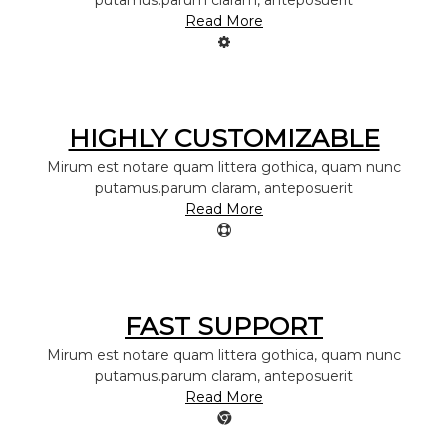
putamus.parum claram, anteposuerit
Read More
t
u
r
s
i
s
i
a
HIGHLY CUSTOMIZABLE
r
Mirum est notare quam littera gothica, quam nunc
putamus.parum claram, anteposuerit
Read More
f
r
FAST SUPPORT
Mirum est notare quam littera gothica, quam nunc
putamus.parum claram, anteposuerit
Read More
i