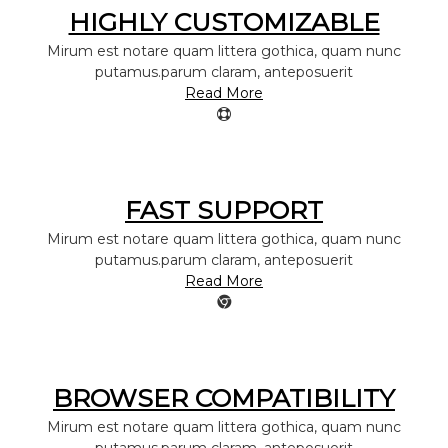
r
HIGHLY CUSTOMIZABLE
s
a
Mirum est notare quam littera gothica, quam nunc
r
n
putamus.parum claram, anteposuerit
d
Read More
g
o
l
r
d
e
n
FAST SUPPORT
r
e
Mirum est notare quam littera gothica, quam nunc
t
putamus.parum claram, anteposuerit
r
Read More
i
e
v
l
e
r
s
f
BROWSER COMPATIBILITY
r
r
Mirum est notare quam littera gothica, quam nunc
o