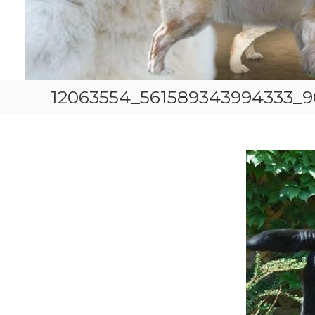
12063554_561589343994333_9