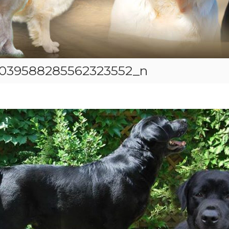
039588285562323552_n